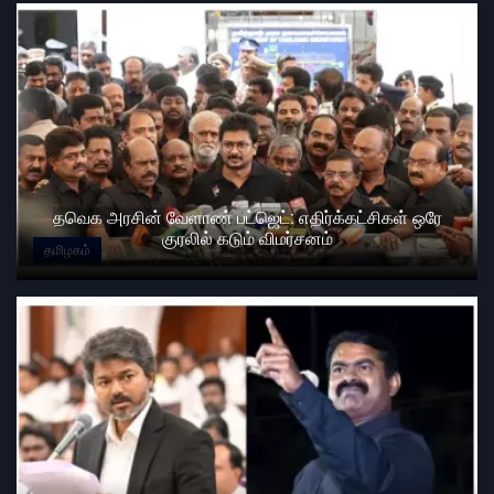
தவெக அரசின் வேளாண் பட்ஜெட்: எதிர்க்கட்சிகள் ஒரே
குரலில் கடும் விமர்சனம்
தமிழகம்