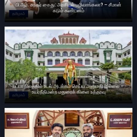
பி.ஆர். சுந்தர் கைது: அரசியல் பழிவாங்கலா? – சீமான்
கடும் கண்டனம்
தமிழகம்
பட்டா நிலத்தில் உடல் அடக்கம் செய்ய அனுமதி இல்லை –
உயர்நீதிமன்ற மதுரைக் கிளை உத்தரவு
தமிழகம்