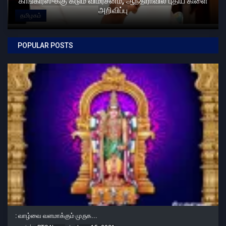
காங்கிரஸுக்கு கடும் விமர்சனம், ஆந்திராவில் புதிய கிளை
அறிவிப்பு
தமிழகம்
POPULAR POSTS
: வாழ்வை வளமாக்கும் முருக...