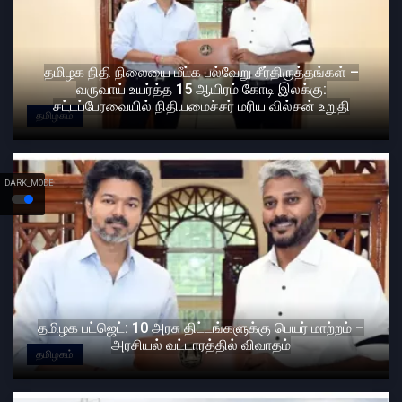
தமிழக நிதி நிலையை மீட்க பல்வேறு சீர்திருத்தங்கள் –
வருவாய் உயர்த்த 15 ஆயிரம் கோடி இலக்கு:
சட்டப்பேரவையில் நிதியமைச்சர் மரிய வில்சன் உறுதி
தமிழகம்
DARK_MODE
தமிழக பட்ஜெட்: 10 அரசு திட்டங்களுக்கு பெயர் மாற்றம் –
அரசியல் வட்டாரத்தில் விவாதம்
தமிழகம்