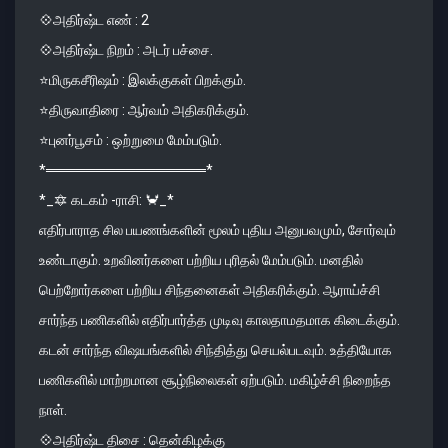
💠அதிர்ஷ்ட எண் : 2
💠அதிர்ஷ்ட நிறம் : அடர் பச்சை.
⭐️மிருகசீரிஷம் : இலக்குகள் பிறக்கும்.
⭐️திருவாதிரை : ஆர்வம் அதிகரிக்கும்.
⭐️புனர்பூசம் : ஒற்றுமை மேம்படும்.
*════════════════*
*_🔯 கடகம் -ராசி: 🦀_*
எதிர்பாராத சில பயணங்களின் மூலம் புதிய அனுபவமும், சோர்வும்
உண்டாகும். உறவினர்களை பற்றிய புரிதல் மேம்படும். மனதில்
பெற்றோர்களை பற்றிய சிந்தனைகள் அதிகரிக்கும். ஆராய்ச்சி
சார்ந்த பணிகளில் எதிர்பார்த்த முடிவு காலதாமதமாக கிடைக்கும்.
கடன் சார்ந்த விஷயங்களில் சிந்தித்து செயல்படவும். உத்தியோக
பணிகளில் மாற்றமான சூழ்நிலைகள் ஏற்படும். மகிழ்ச்சி நிறைந்த
நாள்.
💠அதிர்ஷ்ட திசை : தென்கிழக்கு