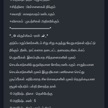
⭐️சித்திரை : பிரச்சனைகள் நீங்கும்.
⭐️சுவாதி : காலதாமதம் உண்டாகும்.
⭐️விசாகம் : முயற்சிகள் அதிகரிக்கும்.
*════════════════*
*_🔯 விருச்சிகம் -ராசி: 🦂_*
குடும்ப உறுப்பினர்களிடம் சிறு சிறு கருத்து வேறுபாடுகள் ஏற்பட்டு
நீங்கும். நீண்ட நாட்களாக தடைபட்ட தனவரவு கிடைக்கப்
பெறுவீர்கள். இனம்புரியாத சிந்தனைகளின் மூலம்
செயல்பாடுகளில் ஒருவிதமான சோர்வு உண்டாகும். சாதுர்யமான
செயல்பாடுகளின் மூலம் இழுபறியான பணிகளை செய்து
முடிப்பீர்கள். எதிர்பாராத சில செலவுகளின் மூலம் நெருக்கடியான
சூழல் ஏற்படும். பக்தி நிறைந்த நாள்.
💠அதிர்ஷ்ட திசை : தென்மேற்கு
💠அதிர்ஷ்ட எண் : 5
💠அதிர்ஷ்ட நிறம் : சாம்பல் நிறம்.