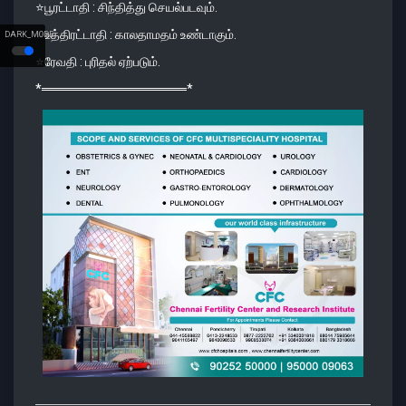
⭐️பூரட்டாதி : சிந்தித்து செயல்படவும்.
⭐️உத்திரட்டாதி : காலதாமதம் உண்டாகும்.
DARK_MODE
⭐️ரேவதி : புரிதல் ஏற்படும்.
*════════════════*