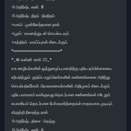
💠அதிர்ஷ்ட எண் : 8
💠அதிர்ஷ்ட நிறம் : நீலநிறம்.
⭐️மகம் : முன்னேற்றமான நாள்.
⭐️பூரம் : கவனத்துடன் செயல்படவும்.
⭐️உத்திரம் : வாய்ப்புகள் கிடைக்கும்.
*════════════════*
*_🔯 கன்னி -ராசி: 🧛‍♀️_*
சக ஊழியர்களின் ஒத்துழைப்பு மனதிற்கு புதிய நம்பிக்கையை
ஏற்படுத்தும். குடும்ப உறுப்பினர்களின் எண்ணங்களை அறிந்து
செயல்படுவீர்கள். பிரபலமானவர்களின் அறிமுகம் கிடைக்கும்.
புதிய வாகனம் வாங்குவது தொடர்பான எண்ணங்கள் ஈடேறும்.
சுபகாரியம் தொடர்பான பேச்சுவார்த்தைகள் சாதகமாக முடியும்.
விருத்தி நிறைந்த நாள்.
💠அதிர்ஷ்ட திசை : தெற்கு
💠அதிர்ஷ்ட எண் : 6