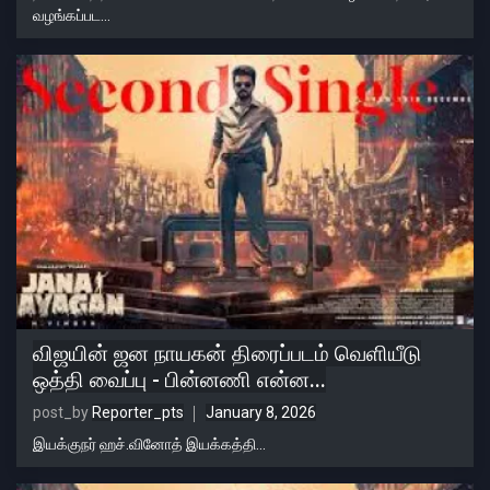
வழங்கப்பட...
விஜயின் ஜன நாயகன் திரைப்படம் வெளியீடு
ஒத்தி வைப்பு - பின்னணி என்ன...
post_by
Reporter_pts
January 8, 2026
இயக்குநர் ஹச்.வினோத் இயக்கத்தி...