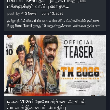
பிக்பாஸ் 10-ல் புதிய முயற்சி.? சாதாரண
மக்களுக்கும் வாய்ப்பு என தக...
post_by
PTS News
June 13, 2026
தமிழகத்தின் மிகவும் பிரபலமான ரியாலிட்டி நிகழ்ச்சிகளில் ஒன்றான
Bigg Boss Tamil தனது 10-வது சீசனுக்கான பணிகளை தீவிரமாக...
டி.என் 2026 ப்ரோமோ சர்ச்சை: அரசியல்
சாடலால் இணையம் கொதிப்பு