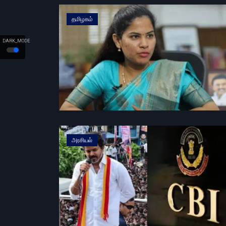
தமிழகம்
DARK_MODE
அரசியல்