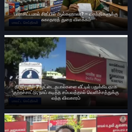
பாராசிட்டமால் சிரப்பில் ஆல்கஹாலா? – வதந்திகளுக்கு
சுகாதாரத் துறை விளக்கம்
மாவட்ட செய்திகள்
திருப்பூரில் 7 மூட்டை தபால்களை வீட்டில் பதுக்கியதாக
குற்றச்சாட்டு; நாய் கடித்த சம்பவத்தால் வெளிச்சத்துக்கு
வந்த விவகாரம்
மாவட்ட செய்திகள்