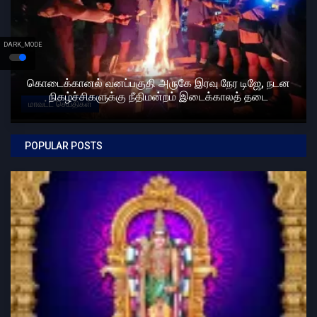
DARK_MODE
கொடைக்கானல் வனப்பகுதி அருகே இரவு நேர டிஜே, நடன
நிகழ்ச்சிகளுக்கு நீதிமன்றம் இடைக்காலத் தடை
மாவட்ட செய்திகள்
POPULAR POSTS