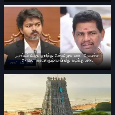
முதல்வர் விஜய் குறித்து பேச்சு: முன்னாள் அமைச்சர்
அனிதா ராதாகிருஷ்ணன் மீது வழக்கு பதிவு
மாவட்ட செய்திகள்