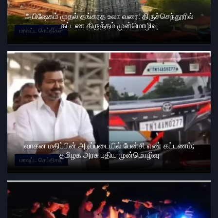
அபிஷேகம் முதல் தங்கரத உலா வரை: திருச்செந்தூரில்
கட்டண திருத்தம் முன்மொழிவு
மாவட்ட செய்திகள்
வாகன மதிப்பின் அடிப்படையில் பேன்சி எண் கட்டணம்;
தமிழக அரசு புதிய முன்மொழிவு
மாவட்ட செய்திகள்