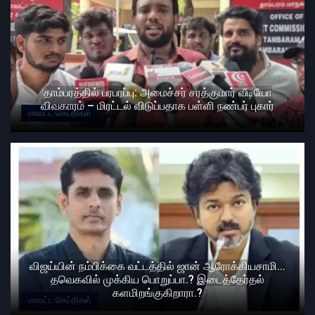
தாம்பரத்தில் பரபரப்பு: அமைச்சர் சரத்குமார் வீடியோ
விவகாரம் – மிரட்டல் விடுப்பதாக பள்ளி நண்பர் புகார்
மாவட்ட செய்திகள்
விஜய்யின் நம்பிக்கை வட்டத்தில் ஜான் ஆரோக்கியசாமி...
தவெகவில் முக்கிய பொறுப்பா.? இடைத்தேர்தல்
களமிறங்குகிறாரா.?
மாவட்ட செய்திகள்