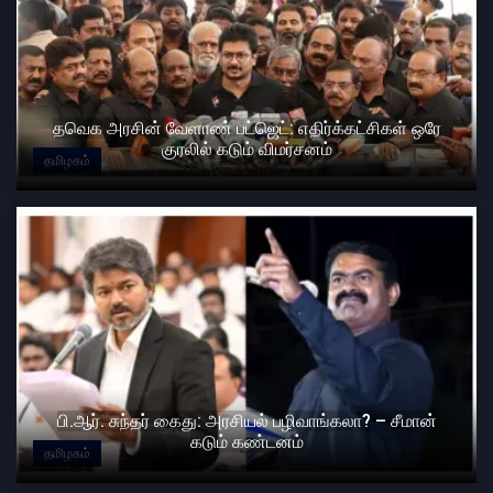
தவெக அரசின் வேளாண் பட்ஜெட்: எதிர்க்கட்சிகள் ஒரே
குரலில் கடும் விமர்சனம்
தமிழகம்
பி.ஆர். சுந்தர் கைது: அரசியல் பழிவாங்கலா? – சீமான்
கடும் கண்டனம்
தமிழகம்