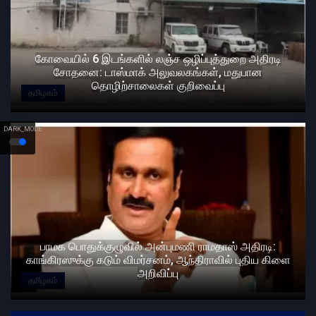
கோவையில் 6 இடங்களில் லஞ்ச ஒழிப்புத்துறை அதிரடி
சோதனை: டாஸ்மாக் அலுவலகங்கள், மதுபான
தொழிற்சாலைகள் குறிவைப்பு
தமிழகம்
DARK_MODE
பாமக பொதுக்குழுவில் அன்புமணி ராமதாஸ் அதிரடி:
காங்கிரஸுக்கு கடும் விமர்சனம், ஆந்திராவில் புதிய கிளை
அறிவிப்பு
தமிழகம்