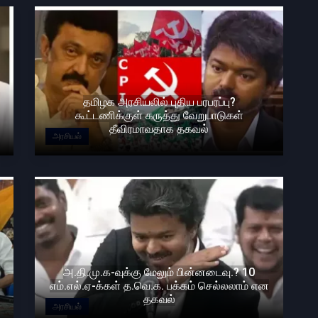
தமிழக அரசியலில் புதிய பரபரப்பு?
கூட்டணிக்குள் கருத்து வேறுபாடுகள்
தீவிரமாவதாக தகவல்
அரசியல்
அ.தி.மு.க-வுக்கு மேலும் பின்னடைவு.? 10
எம்.எல்.ஏ-க்கள் த.வெ.க. பக்கம் செல்லலாம் என
தகவல்
அரசியல்