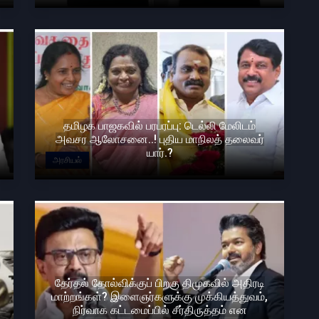
தமிழக பாஜகவில் பரபரப்பு: டெல்லி மேலிடம்
அவசர ஆலோசனை..! புதிய மாநிலத் தலைவர்
யார்.?
அரசியல்
தேர்தல் தோல்விக்குப் பிறகு திமுகவில் அதிரடி
மாற்றங்கள்? இளைஞர்களுக்கு முக்கியத்துவம்,
நிர்வாக கட்டமைப்பில் சீர்திருத்தம் என