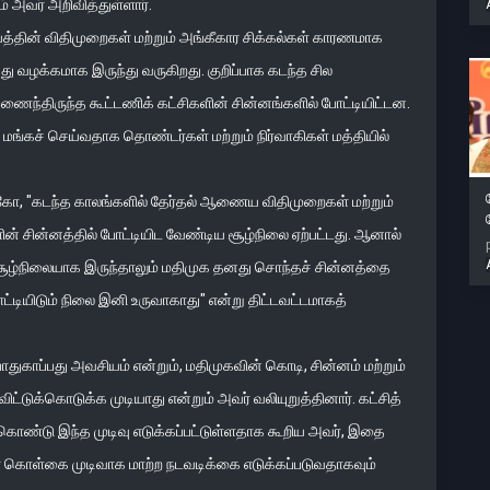
் அவர் அறிவித்துள்ளார்.
்தின் விதிமுறைகள் மற்றும் அங்கீகார சிக்கல்கள் காரணமாக
வது வழக்கமாக இருந்து வருகிறது. குறிப்பாக கடந்த சில
இணைந்திருந்த கூட்டணிக் கட்சிகளின் சின்னங்களில் போட்டியிட்டன.
்கச் செய்வதாக தொண்டர்கள் மற்றும் நிர்வாகிகள் மத்தியில்
கோ, "கடந்த காலங்களில் தேர்தல் ஆணைய விதிமுறைகள் மற்றும்
் சின்னத்தில் போட்டியிட வேண்டிய சூழ்நிலை ஏற்பட்டது. ஆனால்
் சூழ்நிலையாக இருந்தாலும் மதிமுக தனது சொந்தச் சின்னத்தை
போட்டியிடும் நிலை இனி உருவாகாது" என்று திட்டவட்டமாகத்
ாதுகாப்பது அவசியம் என்றும், மதிமுகவின் கொடி, சின்னம் மற்றும்
க்கொடுக்க முடியாது என்றும் அவர் வலியுறுத்தினார். கட்சித்
 கொண்டு இந்த முடிவு எடுக்கப்பட்டுள்ளதாக கூறிய அவர், இதை
ந்தர கொள்கை முடிவாக மாற்ற நடவடிக்கை எடுக்கப்படுவதாகவும்