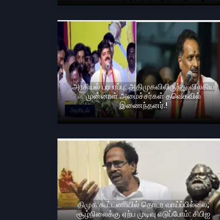
அரசியல் பரபரப்பு: அதிமுகவிலிருந்து விலகிய
முன்னாள் அமைச்சர்கள் தவெகவில்
இணைந்தனர்.!
அரசியல்
திமுக கூட்டணியில் தொடர வாய்ப்பில்லை;
சூழ்நிலைக்கு ஏற்ப முடிவு எடுப்போம்: சிபிஐ