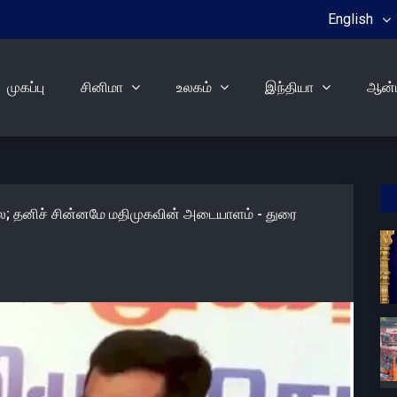
English
முகப்பு
சினிமா
உலகம்
இந்தியா
ஆன்ம
்லை; தனிச் சின்னமே மதிமுகவின் அடையாளம் - துரை