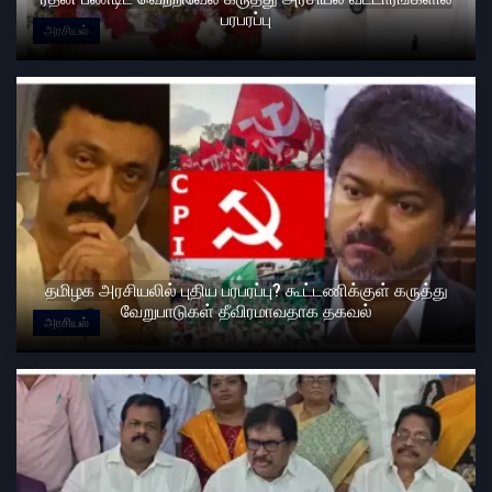
பரபரப்பு
அரசியல்
தமிழக அரசியலில் புதிய பரபரப்பு? கூட்டணிக்குள் கருத்து
வேறுபாடுகள் தீவிரமாவதாக தகவல்
அரசியல்