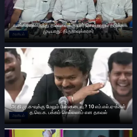
காங்கிரஸிலிருந்து தவெகவுக்கு யார் சென்றாலும் தடுக்க
முடியாது: திருநாவுக்கரசர்
அரசியல்
அ.தி.மு.க-வுக்கு மேலும் பின்னடைவு.? 10 எம்.எல்.ஏ-க்கள்
த.வெ.க. பக்கம் செல்லலாம் என தகவல்
அரசியல்