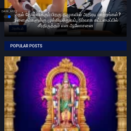
DARK_MODE
தேர்தல் தோல்விக்குப் பிறகு திமுகவில் அதிரடி மாற்றங்கள்?
இளைஞர்களுக்கு முக்கியத்துவம், நிர்வாக கட்டமைப்பில்
சீர்திருத்தம் என ஆலோசனை
அரசியல்
POPULAR POSTS