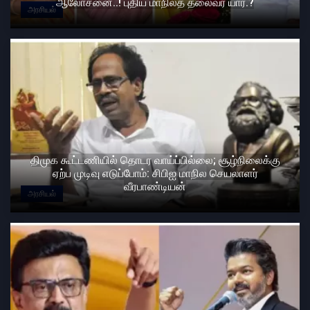
ஆலோசனை..! புதிய மாநிலத் தலைவர் யார்.?
அரசியல்
திமுக கூட்டணியில் தொடர வாய்ப்பில்லை; சூழ்நிலைக்கு
ஏற்ப முடிவு எடுப்போம்: சிபிஐ மாநில செயலாளர்
வீரபாண்டியன்
அரசியல்