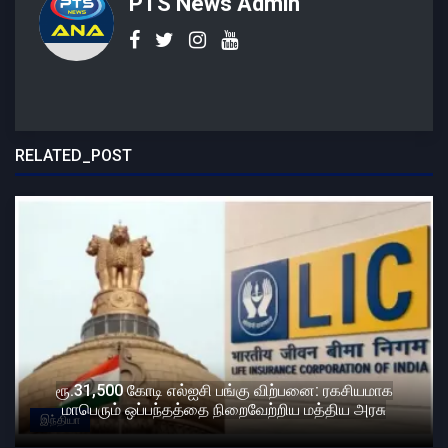
PTS News Admin
RELATED_POST
ரூ.31,500 கோடி எல்ஐசி பங்கு விற்பனை: ரகசியமாக
மாபெரும் ஒப்பந்தத்தை நிறைவேற்றிய மத்திய அரசு
இந்தியா