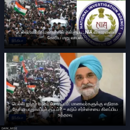
டெல்லி உயர்நீதிமன்றத்தில் தள்ளுபடி: NIA விசாரணை
கோரிய மனு வாபஸ்
இந்தியா
டெல்லி ஜந்தர் மந்தர் போராட்டம்: மாணவர்களுக்கு எதிராக
தேசிய பாதுகாப்புச் சட்டம்? – கடும் சர்ச்சையை கிளப்பிய
உத்தரவு
இந்தியா
DARK_MODE