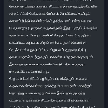
கேட்பதற்கு மிகவும் பயனுள்ள திட்டமாக இருந்தாலும், இந்தியாவில்
இந்தத் திட்டம் பெரிதாக வரவேற்பைப் பெறவில்லை. இதற்குக்
காரணம் இந்தியர்களின் தங்கம் குறித்த மனப்பான்மையே என
பொருளாதார நிபுணர்கள் கூறுகின்றனர். இந்திய குடும்பங்களுக்கு
தங்கம் என்பது வெறும் முதலீட்டு பொருள் அல்ல; அது குடும்ப
பாரம்பரியம், பாதுகாப்பு மற்றும் உணர்வுகளுடன் இணைந்த
சொத்தாகக் கருதப்படுகிறது. திருமணம், குழந்தை பிறப்பு,
தலைமுறைகள் கடந்து வரும் பரிசுகள் போன்ற நினைவுகளுடன்
இணைந்த நகைகளை உருக்கிக் கொடுப்பதில் பலருக்கும்
மனதளவில் தயக்கம் உள்ளது.
மேலும், இந்தத் திட்டம் வழங்கும் வட்டி விகிதமும் மக்களை
அதிகமாக ஈர்க்கவில்லை. தங்கத்தின் விலை நீண்ட காலத்தில்
தொடர்ந்து உயரும் என்ற நம்பிக்கை இருப்பதால், குறைந்த
வட்டிக்காக தங்கத்தை திட்டத்தில் முடக்க விரும்பாதவர்கள்
அதிகம். அதற்கு பதிலாக, அவசரத் தேவைகளில் மக்கள் ‘தங்கக்