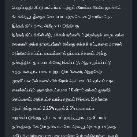
பெரும்பகுதி வீட்டு லாக்கர்கள் மற்றும் பீரோக்களிலேயே முடங்கிக்
கிடக்கிறது. இதைச் செயல்பாட்டிற்கு கொண்டு வரவே அரசு
இந்தத் திட்டத்தை அறிமுகப்படுத்தியது.
இந்தத் திட்டத்தின் கீழ், மக்கள் தங்களிடம் இருக்கும் பழைய தங்க
நகைகள், தங்க நாணயங்கள் அல்லது தங்கக் கட்டிகளை அரசால்
அங்கீகரிக்கப்பட்ட மையங்களில் ஒப்படைக்கலாம். அங்கு
தங்கத்தின் தூய்மை பரிசோதிக்கப்பட்டு, அது உருக்கப்பட்டு
சுத்தமான தங்கமாக மாற்றப்படும். பின்னர், அதற்கேற்ப
முதலீட்டாளரின் கணக்கில் கிராம் அடிப்படையில் தங்கம் வரவு
வைக்கப்படும். குறைந்தபட்சமாக 10 கிராம் தங்கம் முதலீடு
செய்யலாம்; அதிகபட்ச வரம்பு எதுவும் இல்லை. இதற்காக
ஆண்டுக்கு சுமார் 2.25% முதல் 2.5% வரை வட்டி
வழங்கப்படுகிறது. திட்ட காலம் முடிந்ததும், முதலீட்டாளர்
தங்கத்தை மீண்டும் தங்கமாகவோ அல்லது அன்றைய சந்தை
மதிப்புக்கு இணையான பணமாகவோ பெற்றுக்கொள்ள முடியும்.