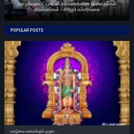
நிறைவேறாவிட்டால் லட்சக்கணக்கான இளைஞர்கள்
திரள்வார்கள் - சிஜேபி எச்சரிக்கை
இந்தியா
POPULAR POSTS
: வாழ்வை வளமாக்கும் முருக...