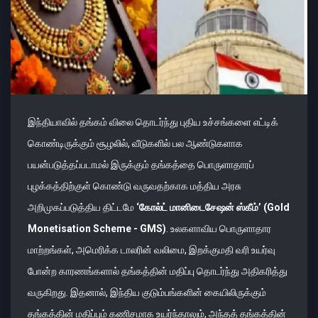
இந்தியாவில் தங்கம் விலை தொடர்ந்து புதிய உச்சங்களை எட்டிக்
கொண்டிருக்கும் சூழலில், வீடுகளில் பல ஆண்டுகளாக
பயன்படுத்தப்படாமல் இருக்கும் தங்கத்தை பொருளாதாரப்
புழக்கத்திற்குள் கொண்டு வருவதற்காக மத்திய அரசு
அறிமுகப்படுத்திய திட்டமே
‘கோல்ட் மானிடைசேஷன் ஸ்கீம்’ (Gold
Monetisation Scheme - GMS)
. உலகளாவிய பொருளாதார
மாற்றங்கள், அமெரிக்க டாலரின் வலிமை, இறக்குமதி வரி உயர்வு
போன்ற காரணங்களால் தங்கத்தின் மதிப்பு தொடர்ந்து அதிகரித்து
வருகிறது. இதனால், இந்திய குடும்பங்களின் கையிலிருக்கும்
தங்கத்தின் மதிப்பும் கணிசமாக உயர்ந்தாலும், அந்தத் தங்கத்தின்