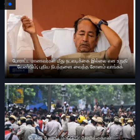
போராட்ட மாணவர்கள் மீது நடவடிக்கை இல்லை என உறுதி
வேண்டும்; புதிய நிபந்தனை வைத்த சோனம் வாங்சுக்
இந்தியா
டெல்லி போராட்டம் தீவிரம்: கோரிக்கைகள்