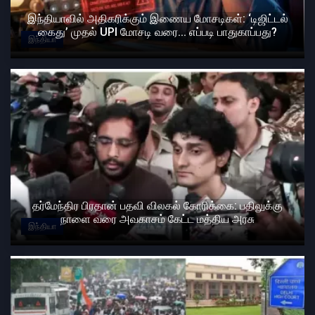
இந்தியாவில் அதிகரிக்கும் இணைய மோசடிகள்: ‘டிஜிட்டல்
கைது’ முதல் UPI மோசடி வரை... எப்படி பாதுகாப்பது?
இந்தியா
தர்மேந்திர பிரதான் பதவி விலகல் கோரிக்கை: பதிலுக்கு
நாளை வரை அவகாசம் கேட்ட மத்திய அரசு
இந்தியா