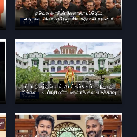
தவெக அரசின் வேளாண் பட்ஜெட்:
எதிர்க்கட்சிகள் ஒரே குரலில் கடும் விமர்சனம்
தமிழகம்
பட்டா நிலத்தில் உடல் அடக்கம் செய்ய அனுமதி
இல்லை – உயர்நீதிமன்ற மதுரைக் கிளை உத்தரவு
தமிழகம்