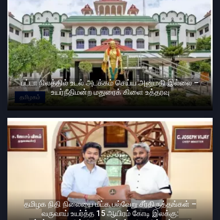
பட்டா நிலத்தில் உடல் அடக்கம் செய்ய அனுமதி இல்லை –
உயர்நீதிமன்ற மதுரைக் கிளை உத்தரவு
தமிழகம்
தமிழக நிதி நிலையை மீட்க பல்வேறு சீர்திருத்தங்கள் –
வருவாய் உயர்த்த 15 ஆயிரம் கோடி இலக்கு: