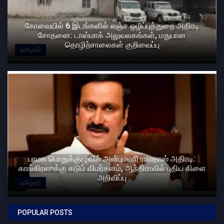
கோவையில் 6 இடங்களில் லஞ்ச ஒழிப்புத்துறை அதிரடி
சோதனை: டாஸ்மாக் அலுவலகங்கள், மதுபான
தொழிற்சாலைகள் குறிவைப்பு
தமிழகம்
பாமக பொதுக்குழுவில் அன்புமணி ராமதாஸ் அதிரடி:
காங்கிரஸுக்கு கடும் விமர்சனம், ஆந்திராவில் புதிய கிளை
அறிவிப்பு
தமிழகம்
POPULAR POSTS