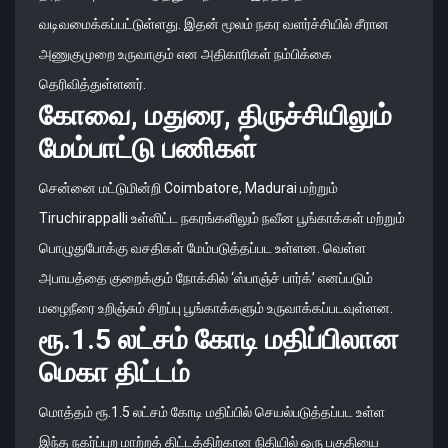
வடிவமைக்கப்பட்டுள்ளது. இதன் மூலம் நகர வளர்ச்சியில் சீரான
அணுகுமுறை உருவாகும் என அதிகாரிகள் நம்பிக்கை
தெரிவித்துள்ளனர்.
கோவை, மதுரை, திருச்சியிலும்
மேம்பாட்டு பணிகள்
சென்னை மட்டுமின்றி Coimbatore, Madurai மற்றும்
Tiruchirappalli உள்ளிட்ட நகரங்களிலும் நவீன பூங்காக்கள் மற்றும்
பொழுதுபோக்கு வசதிகள் மேம்படுத்தப்பட உள்ளன. வெள்ள
அபாயத்தை குறைக்கும் நோக்கில் ‘ஸ்பாஞ்ச் பார்க்’ எனப்படும்
மழைநீரை உறிஞ்சும் சிறப்பு பூங்காக்களும் உருவாக்கப்படவுள்ளன.
ரூ.1.5 லட்சம் கோடி மதிப்பிலான
மெகா திட்டம்
மொத்தம் ரூ.1.5 லட்சம் கோடி மதிப்பில் செயல்படுத்தப்பட உள்ள
இந்த நகர்ப்புற மாற்றத் திட்டத்திற்கான நிதியில் ஒரு பகுதியை