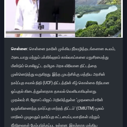
சென்னை:
சென்னை நகரின் முக்கிய நீர்வழித்தடங்களான கூவம்,
அடையாறு மற்றும் பக்கிங்ஹாம் கால்வாய்களை மறுசீரமைத்து
மீண்டும் பொலிவூட்ட தமிழக அரசு விரிவான திட்டத்தை
முன்னெடுத்து வருகிறது. இந்த முயற்சிக்கு மத்திய அரசின்
நகர்ப்புற சவால் நிதி (UCF) திட்டத்தின் கீழ் கொள்கை ரீதியான
ஒப்புதல் கிடைத்துள்ளதாக தகவல் வெளியாகியுள்ளது.
முதல்வர் சி. ஜோசப் விஜய் அறிவித்துள்ள ‘முதலமைச்சரின்
ஒருங்கிணைந்த நகர்ப்புற மாற்றத் திட்டம்’ (CMIUTM) மூலம்
மாநிலம் முழுவதும் நகர்ப்புற கட்டமைப்பு வசதிகள் மற்றும்
நீர்நிலைகள் மேம்படுத்தப்பட உள்ளன. இதற்காக மத்திய