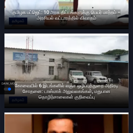
தமிழக பட்ஜெட்: 10 அரசு திட்டங்களுக்கு பெயர் மாற்றம் –
அரசியல் வட்டாரத்தில் விவாதம்
தமிழகம்
DARK_MODE
கோவையில் 6 இடங்களில் லஞ்ச ஒழிப்புத்துறை அதிரடி
சோதனை: டாஸ்மாக் அலுவலகங்கள், மதுபான
தொழிற்சாலைகள் குறிவைப்பு
தமிழகம்