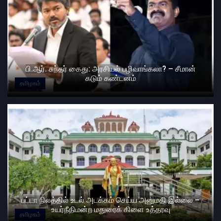
பி.ஆர். சுந்தர் கைது: அரசியல் பழிவாங்கலா? – சீமான்
கடும் கண்டனம்
தமிழகம்
பட்டா நிலத்தில் உடல் அடக்கம் செய்ய அனுமதி இல்லை –
உயர்நீதிமன்ற மதுரைக் கிளை உத்தரவு
தமிழகம்