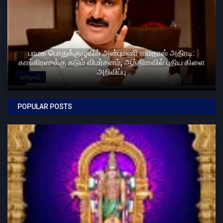
பாமக பொதுக்குழுவில் அன்புமணி ராமதாஸ் அதிரடி:
காங்கிரஸுக்கு கடும் விமர்சனம், ஆந்திராவில் புதிய கிளை
அறிவிப்பு
தமிழகம்
POPULAR POSTS