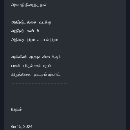
அமைதி நிறைந்த நாள்.
அதிர்ஷ்ட திசை : வடக்கு
அதிர்ஷ்ட எண் : 5
அதிர்ஷ்ட நிறம் : சாம்பல் நிறம்
அஸ்வினி : ஆதரவு கிடைக்கும்.
பரணி : புரிதல் உண்டாகும்.
கிருத்திகை : தாமதம் ஏற்படும்.
---------------------------------------
ரிஷபம்
மே 15, 2024