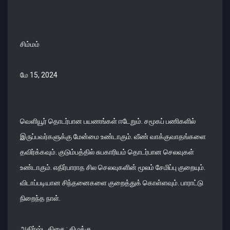
சிம்மம்
மே 15, 2024
வெளியூர் தொடர்பான பயணங்கள் ஈடேறும். சமூகப் பணிகளில்
இருப்பவர்களுக்கு மேன்மை உண்டாகும். வீண் வாக்குவாதங்களை
தவிர்க்கவும். குடும்பத்தில் சுபகாரியம் தொடர்பான செலவுகள்
உண்டாகும். எதிர்பாராத சில செலவுகளின் மூலம் சேமிப்பு குறையும்.
விடாப்படியான சிந்தனைகளை குறைத்துக் கொள்ளவும். பாராட்டு
நிறைந்த நாள்.
அதிர்ஷ்ட திசை : கிழக்கு