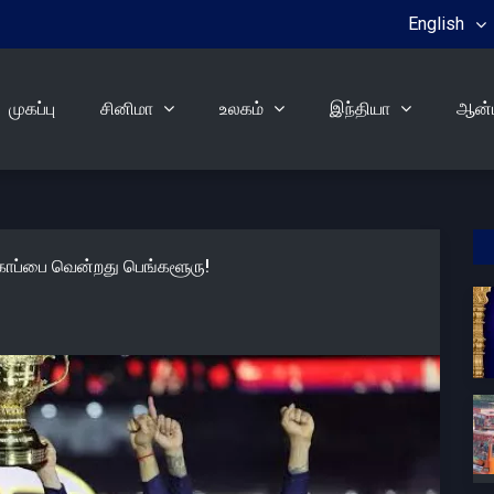
English
முகப்பு
சினிமா
உலகம்
இந்தியா
ஆன்ம
 கோப்பை வென்றது பெங்களூரு!