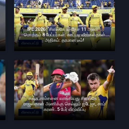
IPL 2026: ‘சிஎஸ்கே உத்தேச 11 அணி’..
மொத்தம் 8 பேட்டர்கள்: காட்டடி வீரர்கள்தான்
அதிகம்: தரமான டீம்!
விளையாட்டு
சஞ்சு சாம்சனை வாங்கியது சிஎஸ்கே ..
ராஜஸ்தான் அணிக்கு செல்லும் ஜடேஜா, சாம்
கரண்..5 பேர் விடுவிப்பு
விளையாட்டு