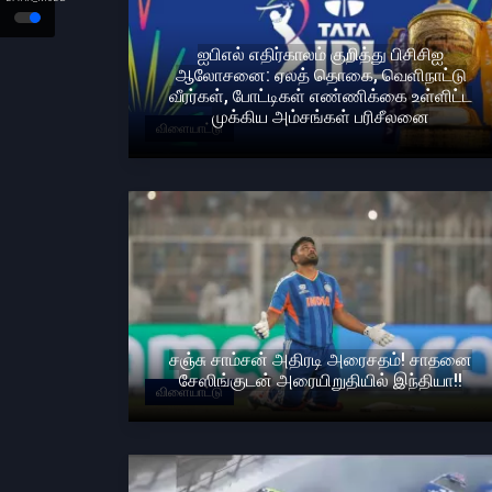
ஐபிஎல் எதிர்காலம் குறித்து பிசிசிஐ
ஆலோசனை: ஏலத் தொகை, வெளிநாட்டு
வீரர்கள், போட்டிகள் எண்ணிக்கை உள்ளிட்ட
முக்கிய அம்சங்கள் பரிசீலனை
விளையாட்டு
சஞ்சு சாம்சன் அதிரடி அரைசதம்! சாதனை
சேஸிங்குடன் அரையிறுதியில் இந்தியா!!
விளையாட்டு